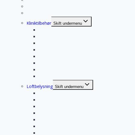
Steriliseringsrum fra Dandent
Reception indretning fra Dandent
Kliniktilbehør
Skift undermenu
Computermøbler
Loftbelysning
Modulskabe
Rulleborde fra Dandent
Kirurgi håndvask
Holdere til forbrugsartikler
Kanyleaftrækker
Design og materialer fra Dandent
Loftbelysning
Skift undermenu
D-TEC Cloud
Clair
Brite Mid
Brite
Brite Triton
Brite Tetron
G.COMM Nuvulina LED