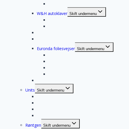
EXL
W&H autoklaver
Skift undermenu
W&H Lisa
W&H Lara
Sirona Dac Universal S
MIELE dental opvasker
Euronda foliesvejser
Skift undermenu
Euromatic
Euroseal Valida
Euroseal
Euroseal Infinity
Euronda ultralydskar
Units
Skift undermenu
Heka UnicLine S
Heka S+
Heka G+
New Idem Mavi
Røntgen
Skift undermenu