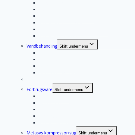
Action X-Mind DC
Acteon X-MIND Unity
Acteon X-Mind Prime 2D/3D
Acteon SOPIX2 sensor
Acteon PSPIX2 fosforplade scanner
Acteon fosforplader
Vandbehandling
Skift undermenu
BWT – ROC 14 Clinic
AdeptWater – BacTerminator
Metasys WEK Light
DCI flaskevandssystem
Intraoralt kamera
Forbrugsvare
Skift undermenu
Vandbehandling
Sug tilbehør
Autoklave tilbehør
Engangsartikler
Acteon spidser
Metasys kompressor/sug
Skift undermenu