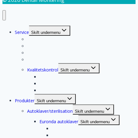
Service
Skift undermenu
Serviceaftale
Dit serviceteam
Finansiering
Klinikvurdering
Kvalitetskontrol
Skift undermenu
Vandprøver
Autoklave test
Kontrol af intraorale røntgenanlæg
Produkter
Skift undermenu
Autoklaver/sterilisation
Skift undermenu
Euronda autoklaver
Skift undermenu
E10
E8