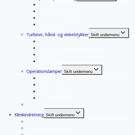
METASYS kompressor
Metasys sugesystemer
META Tower
METASYS ECO II amalgamfiltre
Turbiner, hånd- og vinkelstykker
Skift undermenu
NSK turbiner, hånd- og vinkelstykker
W&H turbiner
W&H hånd- og vinkelstykker
Motor og koblinger
Operationslamper
Skift undermenu
G.COMM IRIS
G.COMM POLARIS
G.COMM IRIS VIEW
D-CAM D6 Hexa LED
Mindre udstyr
Klinikindretning
Skift undermenu
Renovering af tandklinik
Klassisk indretning fra Dandent
Nordisk indretning fra Dandent