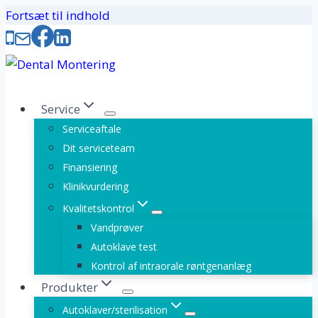
Fortsæt til indhold
Service
Serviceaftale
Dit serviceteam
Finansiering
Klinikvurdering
Kvalitetskontrol
Vandprøver
Autoklave test
Kontrol af intraorale røntgenanlæg
Produkter
Autoklaver/sterilisation