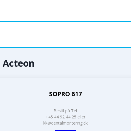
 Acteon
SOPRO 617
Bestil på Tel.
+45 44 92 44 25 eller
kk@dentalmontering.dk