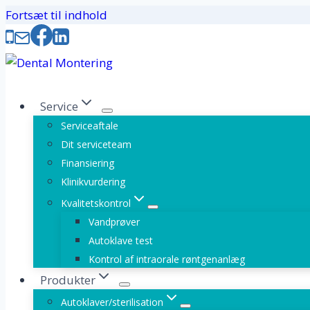
Fortsæt til indhold
Service
Serviceaftale
Dit serviceteam
Finansiering
Klinikvurdering
Kvalitetskontrol
Vandprøver
Autoklave test
Kontrol af intraorale røntgenanlæg
Produkter
Autoklaver/sterilisation