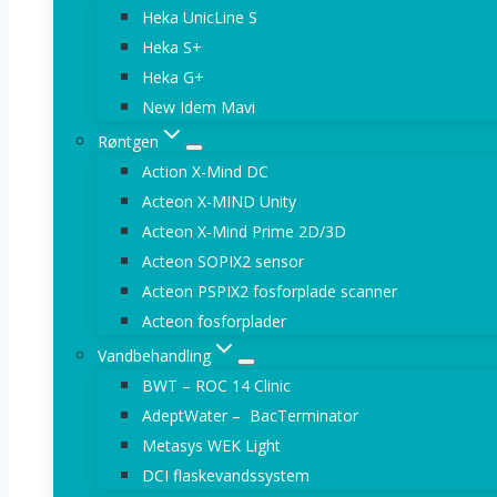
Heka UnicLine S
Heka S+
Heka G+
New Idem Mavi
Røntgen
Action X-Mind DC
Acteon X-MIND Unity
Acteon X-Mind Prime 2D/3D
Acteon SOPIX2 sensor
Acteon PSPIX2 fosforplade scanner
Acteon fosforplader
Vandbehandling
BWT – ROC 14 Clinic
AdeptWater – BacTerminator
Metasys WEK Light
DCI flaskevandssystem