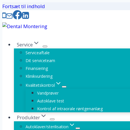
Fortsæt til indhold
Service
Serviceaftale
Dit serviceteam
Finansiering
Klinikvurdering
Kvalitetskontrol
Vandprøver
Autoklave test
Kontrol af intraorale røntgenanlæg
Produkter
Autoklaver/sterilisation