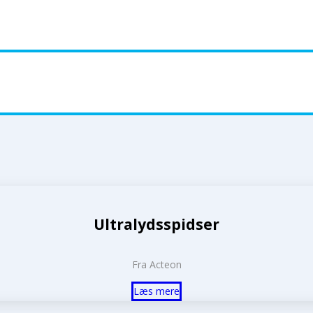
Ultralydsspidser
Fra Acteon
Læs mere