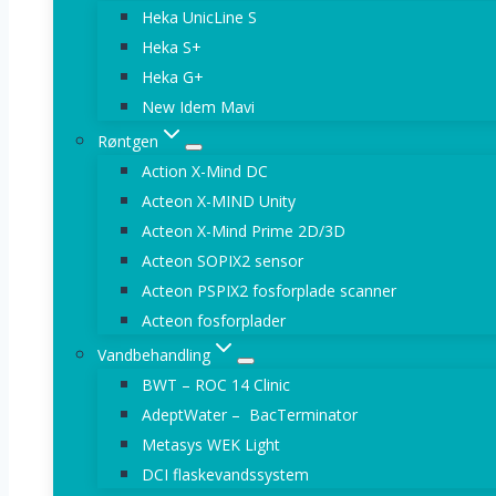
Heka UnicLine S
Heka S+
Heka G+
New Idem Mavi
Røntgen
Action X-Mind DC
Acteon X-MIND Unity
Acteon X-Mind Prime 2D/3D
Acteon SOPIX2 sensor
Acteon PSPIX2 fosforplade scanner
Acteon fosforplader
Vandbehandling
BWT – ROC 14 Clinic
AdeptWater – BacTerminator
Metasys WEK Light
DCI flaskevandssystem