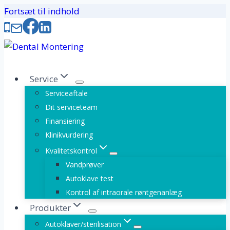
Fortsæt til indhold
Service
Serviceaftale
Dit serviceteam
Finansiering
Klinikvurdering
Kvalitetskontrol
Vandprøver
Autoklave test
Kontrol af intraorale røntgenanlæg
Produkter
Autoklaver/sterilisation