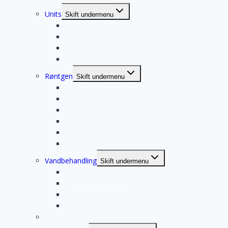
Units
Skift undermenu
Heka UnicLine S
Heka S+
Heka G+
New Idem Mavi
Røntgen
Skift undermenu
Action X-Mind DC
Acteon X-MIND Unity
Acteon X-Mind Prime 2D/3D
Acteon SOPIX2 sensor
Acteon PSPIX2 fosforplade scanner
Acteon fosforplader
Vandbehandling
Skift undermenu
BWT – ROC 14 Clinic
AdeptWater – BacTerminator
Metasys WEK Light
DCI flaskevandssystem
Intraoralt kamera