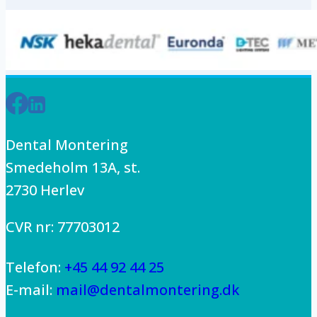
Dental Montering
Smedeholm 13A, st.
2730 Herlev
CVR nr: 77703012
Telefon:
+45 44 92 44 25
E-mail:
mail@dentalmontering.dk