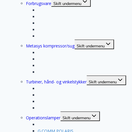
Forbrugsvare
Skift undermenu
Vandbehandling
Sug tilbehør
Autoklave tilbehør
Engangsartikler
Acteon spidser
Metasys kompressor/sug
Skift undermenu
METASYS kompressor
Metasys sugesystemer
META Tower
METASYS ECO II amalgamfiltre
Turbiner, hånd- og vinkelstykker
Skift undermenu
NSK turbiner, hånd- og vinkelstykker
W&H turbiner
W&H hånd- og vinkelstykker
Motor og koblinger
Operationslamper
Skift undermenu
G.COMM IRIS
G.COMM POLARIS