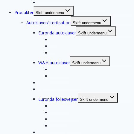
Kontrol af intraorale røntgenanlæg
Produkter
Skift undermenu
Autoklaver/sterilisation
Skift undermenu
Euronda autoklaver
Skift undermenu
E10
E8
EXL
W&H autoklaver
Skift undermenu
W&H Lisa
W&H Lara
Sirona Dac Universal S
MIELE dental opvasker
Euronda foliesvejser
Skift undermenu
Euromatic
Euroseal Valida
Euroseal
Euroseal Infinity
Euronda ultralydskar