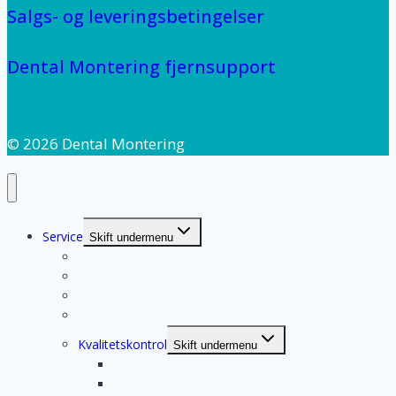
Salgs- og leveringsbetingelser
Dental Montering fjernsupport
© 2026 Dental Montering
Service
Skift undermenu
Serviceaftale
Dit serviceteam
Finansiering
Klinikvurdering
Kvalitetskontrol
Skift undermenu
Vandprøver
Autoklave test