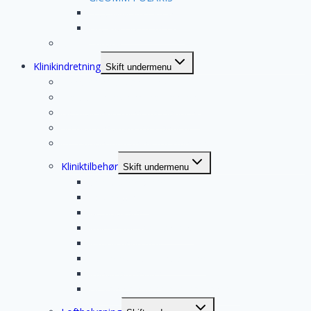
G.COMM IRIS VIEW
D-CAM D6 Hexa LED
Mindre udstyr
Klinikindretning
Skift undermenu
Renovering af tandklinik
Klassisk indretning fra Dandent
Nordisk indretning fra Dandent
Steriliseringsrum fra Dandent
Reception indretning fra Dandent
Kliniktilbehør
Skift undermenu
Computermøbler
Loftbelysning
Modulskabe
Rulleborde fra Dandent
Kirurgi håndvask
Holdere til forbrugsartikler
Kanyleaftrækker
Design og materialer fra Dandent